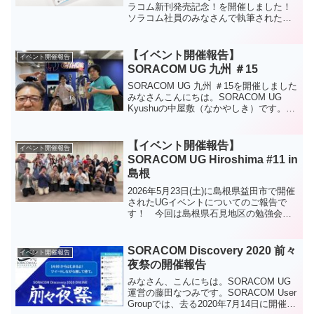
ラコム新刊発売記念！を開催しました！
ソラコム社員のみなさんで執筆された書
籍「IoTの知識地図――設計・実装・運用
のための必須知識をこれ一冊で」の発売
記念ということで、書籍につい...
【イベント開催報告】
イベント開催報告
SORACOM UG 九州 ＃15
SORACOM UG 九州 ＃15を開催しました
みなさんこんにちは。SORACOM UG
Kyushuの中屋敷（なかやしき）です。
2025年8月8日（金）に、株式会社オルタ
ーブース天神サテライトにて、
「SORACOM UG 九州 ＃15」を...
【イベント開催報告】
イベント開催報告
SORACOM UG Hiroshima #11 in
島根
2026年5月23日(土)に島根県益田市で開催
されたUGイベントについてのご報告で
す！ 今回は島根県石見地区の勉強会、
IWAMI TECH COMMONSとの共催イベン
トでした。
SORACOM Discovery 2020 前々
イベント開催報告
夜祭の開催報告
みなさん、こんにちは。SORACOM UG
運営の藤田なつみです。SORACOM User
Groupでは、去る2020年7月14日に開催さ