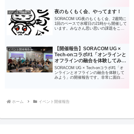
れましたソラコムさんの年次イベントで
あるSORACOM Discoveryの前々夜祭を
開催し、私は運営...
夜のもくもく会、やってます！
イベント開催報告
SORACOM UG夜のもくもく会、2週間に
1回のペースで水曜日の21時から開催して
います。みなさん思い思いの課題をこな
して良い感じにもくもく会の時間を使っ
ていただいています。これからも継続し
て開催しますので是非ご参加ください！
【開催報告】SORACOM UG ×
イベント開催報告
Tech-onコラボ#1「オンラインと
オフラインの融合を体験してみよ
う」
SORACOM UG × Tech-onコラボ#1「オ
ンラインとオフラインの融合を体験して
みよう」の開催報告です。非常に面白い
ハンズオンを体験できました！
ホーム
イベント開催報告