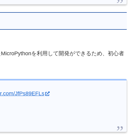
icroPythonを利用して開発ができるため、初心者
ter.com/JfPs89EFLs