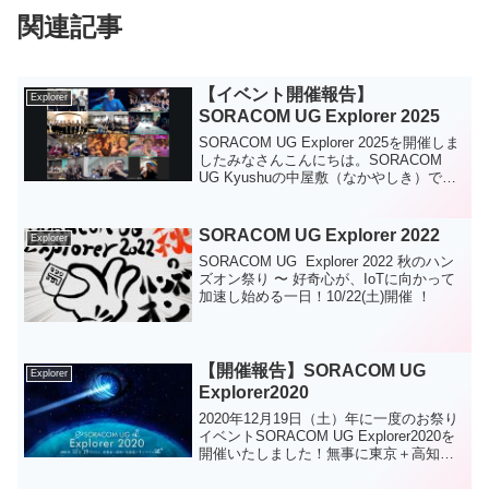
関連記事
【イベント開催報告】
Explorer
SORACOM UG Explorer 2025
SORACOM UG Explorer 2025を開催しま
したみなさんこんにちは。SORACOM
UG Kyushuの中屋敷（なかやしき）で
す。2025年10月25日（土）、SORACOM
UG主催の年次のコミュニティイベント
SORACOM...
SORACOM UG Explorer 2022
Explorer
SORACOM UG Explorer 2022 秋のハン
ズオン祭り 〜 好奇心が、IoTに向かって
加速し始める一日！10/22(土)開催 ！
【開催報告】SORACOM UG
Explorer
Explorer2020
2020年12月19日（土）年に一度のお祭り
イベントSORACOM UG Explorer2020を
開催いたしました！無事に東京＋高知＋
北海道＋福岡（パブリックビューイン
グ）＋オンラインというハイブリッド形