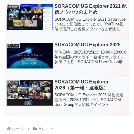
式で実施ができました。ご協力いただい
SORACOM UG Explorer 2021 配
Explorer
た皆様、本当にありがとうございまし
信ノウハウのまとめ
た。
SORACOM UG Explorer 2021はYouTube
Liveにて配信致しましたが、YouTube配
信で活用した各種ノウハウをお伝えしま
す。他のコミュニティイベントにおいて
も参考にしていただければ幸いです。
SORACOM UG Explorer 2025
Explorer
開催日時 2025/10/25(土) 13:00 - 18:00今
年も全国のサテライト会場とオンライン
参加で送る、SORACOM User Group最大
規模のイベント！IoTを もっと身近に感
じられるイベント、SORACOM UG
Exp...
SORACOM UG Explorer
Explorer
2026（第一報・速報版）
SORACOM UG Explorer 2026 開催決定！
開催日・2026/10/31（土）SORACOM
User Group最大規模のイベント
「SORACOM UG Explorer 2026」を開催
します！今年のテーマは『- まだ見...
ホーム
Explorer